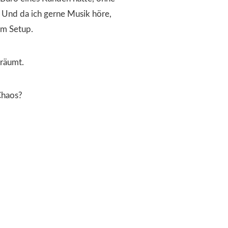
 Und da ich gerne Musik höre,
em Setup.
eräumt.
Chaos?