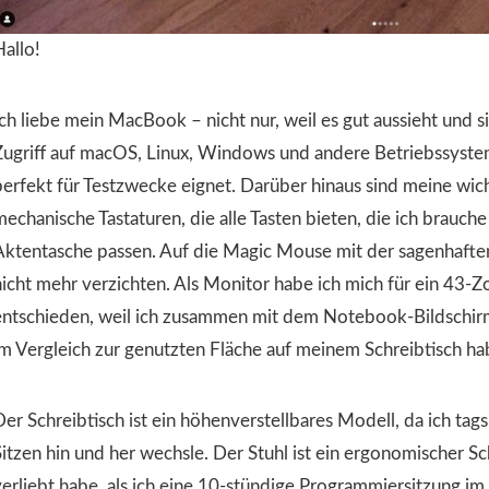
Hallo!
ch liebe mein MacBook – nicht nur, weil es gut aussieht und si
Zugriff auf macOS, Linux, Windows und andere Betriebssystem
perfekt für Testzwecke eignet. Darüber hinaus sind meine wi
mechanische Tastaturen, die alle Tasten bieten, die ich brauche
Aktentasche passen. Auf die Magic Mouse mit der sagenhafte
nicht mehr verzichten. Als Monitor habe ich mich für ein 43-
entschieden, weil ich zusammen mit dem Notebook-Bildschir
im Vergleich zur genutzten Fläche auf meinem Schreibtisch ha
Der Schreibtisch ist ein höhenverstellbares Modell, da ich ta
itzen hin und her wechsle. Der Stuhl ist ein ergonomischer Sch
verliebt habe, als ich eine 10-stündige Programmiersitzung i